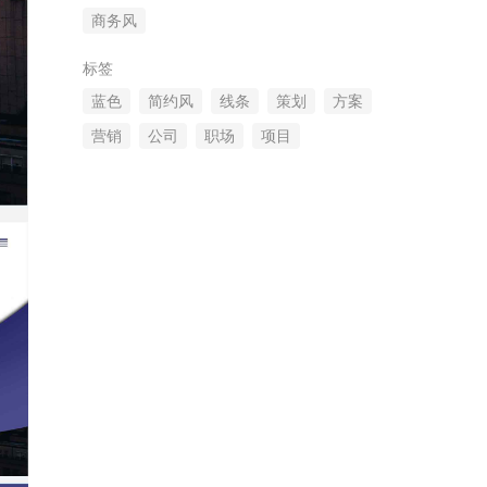
商务风
标签
蓝色
简约风
线条
策划
方案
营销
公司
职场
项目