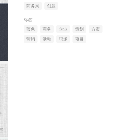
商务风
创意
标签
蓝色
商务
企业
策划
方案
营销
活动
职场
项目